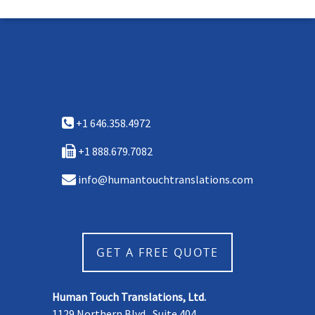
+1 646.358.4972
+1 888.679.7082
info@humantouchtranslations.com
GET A FREE QUOTE
Human Touch Translations, Ltd.
1129 Northern Blvd., Suite 404