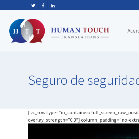
Acer
Seguro
de
segurida
[ vc_row type=”in_container» full_screen_row_posi
overlay_strength=”0.3″]
column_padding=”no-extra