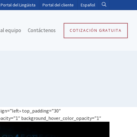
Portal del Lingüista
Portal del cliente
Español
al equipo
Contáctenos
COTIZACIÓN GRATUITA
lign=”left» top_padding=”30″
acity=”1″ background_hover_color_opacity=”1″