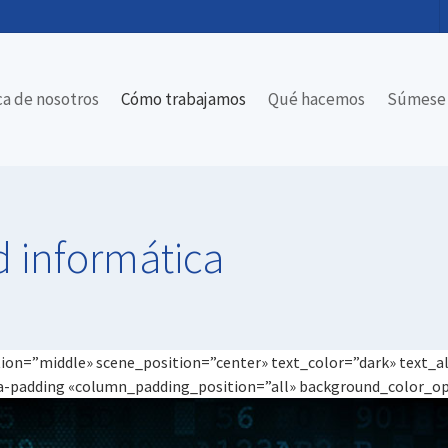
ca de nosotros
Cómo trabajamos
Qué hacemos
Súmese 
d
informática
tion=”middle» scene_position=”center» text_color=”dark» text_a
-padding «column_padding_position=”all» background_color_op