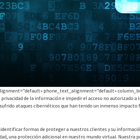
lignment=”default» phone_text_alignment=”default» column_bo
 privacidad de la información e impedir el acceso no autorizado a 
sufrido ataques cibernéticos que han tenido un inmenso impacto fi
identificar formas de proteger a nuestros clientes y su informació
idad, una protección adicional en nuestro mundo virtual. Nuestra